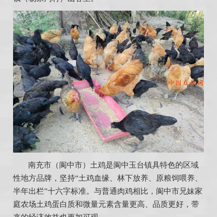
南充市（阆中市）土鸡是阆中玉台镇具特色的区域
性地方品牌，坚持“土鸡血缘、林下放养、原粮饲喂养、
半年出栏”十六字标准。与普通肉鸡相比，阆中市兄妹家
庭农场土鸡蛋白质和微量元素含量更高、品质更好，带