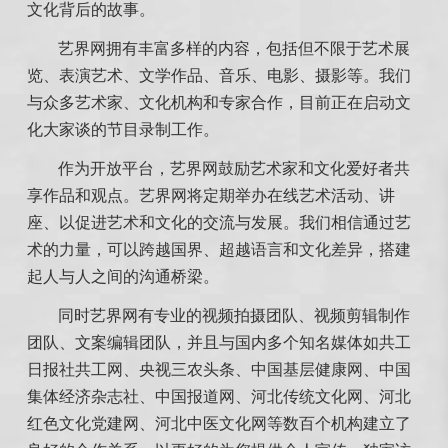
文化背后的故事。
艺界网拥有丰富多样的内容，包括但不限于艺术展
览、表演艺术、文学作品、音乐、电影、摄影等。我们
与众多艺术家、文化机构和专家合作，
目前正在启动文
化大家谈的节目录制工作
。
作为开放平台，艺界网鼓励艺术家和文化爱好者共
享作品和观点。艺界网
将
定期举办在线艺术活动、讲
座、以促进艺术和文化的交流与发展。我们相信通过艺
术的力量，可以跨越国界、超越语言和文化差异，搭建
起人与人之间的沟通桥梁。
同时艺界网有专业的视频拍摄团队
、
视频剪辑制作
团队
、
文案编辑团队
，
并且与国内多个知名媒体如共工
日报社共工网
、
央视三农头条
、
中国基层健康网
、
中国
集体经济杂志社
、
中国报道网
、
河北传统文化网
、
河北
红色文化党建网
、
河北中医文化网等数百个机构建立了