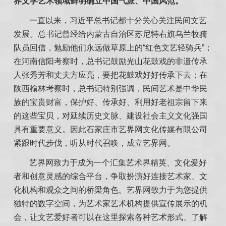
界文学艺术领域鲜明确立中国气派、中国风范。
一直以来，习近平总书记都十分关心关注民间文艺
发展。总书记曾经给内蒙古自治区苏尼特右旗乌兰牧骑
队员回信，勉励他们永远做草原上的
“
红色文艺轻骑兵
”
；
在河南信阳考察时，总书记鼓励光山花鼓戏的非遗传承
人张秀芳和丈夫方应亮，要把花鼓戏好好传承下去；在
陕西榆林考察时，总书记特别强调，民间艺术是中华民
族的宝贵财富，保护好、传承好、利用好老祖宗留下来
的这些宝贝，对延续历史文脉、建设社会主义文化强国
具有重要意义。
因此石家庄市艺界网文化传媒有限公司
紧跟时代步伐
，
听从时代召唤
，
成立艺界网
。
艺界网致力于成为一个汇集艺术界精英、文化爱好
者和创意灵感的综合平台，
争取
扮演
好
连接艺术家、文
化机构和观众之间的桥梁角色。
艺界网致力于
为您提供
独特的数字空间，
为艺术家艺术机构提供宣传展示的机
会
，让
文艺爱好者
可以在这里探索各种艺术形式、了解