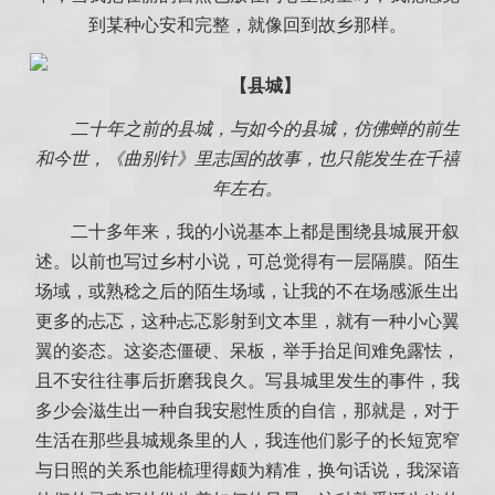
到某种心安和完整，就像回到故乡那样。
【县城】
二十年之前的县城，与如今的县城，仿佛蝉的前生
和今世，《曲别针》里志国的故事，也只能发生在千禧
年左右。
二十多年来，我的小说基本上都是围绕县城展开叙
述。以前也写过乡村小说，可总觉得有一层隔膜。陌生
场域，或熟稔之后的陌生场域，让我的不在场感派生出
更多的忐忑，这种忐忑影射到文本里，就有一种小心翼
翼的姿态。这姿态僵硬、呆板，举手抬足间难免露怯，
且不安往往事后折磨我良久。写县城里发生的事件，我
多少会滋生出一种自我安慰性质的自信，那就是，对于
生活在那些县城规条里的人，我连他们影子的长短宽窄
与日照的关系也能梳理得颇为精准，换句话说，我深谙