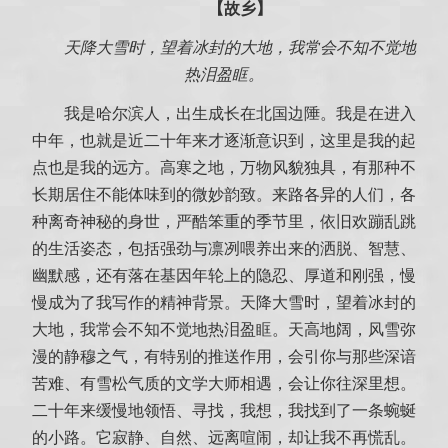
【故乡】
天降大雪时，望着冰封的大地，我常会不知不觉地
热泪盈眶。
我是哈尔滨人，出生成长在北国边陲。我是在进入
中年，也就是近二十年来才逐渐意识到，这里是我的起
点也是我的远方。高寒之地，万物风貌独具，有那种不
长期居住不能体味到的微妙韵致。来路各异的人们，各
种离奇神秘的身世，严酷笨重的季节里，依旧欢蹦乱跳
的生活姿态，包括强劲与凛冽喂养出来的洒脱、智慧、
幽默感，还有落在基因年轮上的隐忍、厚道和刚强，慢
慢成为了我写作的精神背景。天降大雪时，望着冰封的
大地，我常会不知不觉地热泪盈眶。天高地阔，风雪弥
漫的静穆之气，有特别的推送作用，会引你与那些深谙
苦难、有雪松气质的文学大师相遇，会让你往深里想。
二十年来缓慢地领悟、寻找，我想，我找到了一条蜿蜒
的小路。它寂静、自然、远离喧闹，却让我不再慌乱。