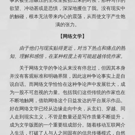
事从被生活碾压的尘埃里捡拾出来的时候，那种写作的
欲望、冲动甚或是恐惧，深深地攫住了我。没有现实中
的触碰，根本无法带来内心的震荡，从而使文字产生饱
满的张力。
【网络文学】
由于他们与现实贴得更近，对当下热点和痛点的熟
知、理解和感悟，在某种程度上有可能超越传统作家。
关于网络文学的争论从来没有停息过，但因其本身
并没有客观标准和明确界限，因此这种争论事实上是自
说自话。而网络文学恰恰在这种争论声中发展壮大，成
为一股不可忽视的力量。包括我们这些传统的作家也在
不断地触网，借助网络这个日益发达的平台展示作品。
好在网络文学已经从边缘走向中央，从玄幻、穿越、同
人走到现实主义，不管是数量还是写作质量不断提升，
成为文学版图的一个重要组成部分。随着移动互联网介
入生活，打破了人与人之间固有的信息传播模式，自然