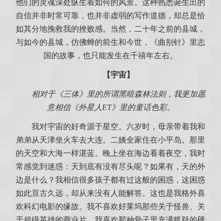
他们的灵魂深处纵生着如何的风景。这种熟悉诞生出的
自信并非时常可靠，也并非虚弱的写作道德，却总是恰
如其分地挽救我的挫败感。当然，二十年之前的县城，
与如今的县城，仿佛蝉的前生和今世，《曲别针》里志
国的故事，也只能发生在千禧年左右。
【宇宙】
相对于《三体》里的所谓黑暗森林法则，我更加愿
意相信《外星人ET》里的童话色彩。
我对宇宙的好奇源于星空。六岁时，母亲带着我和
弟弟从天津坐火车去大连。二姨全家住在小平岛。那里
的天空和大海一样湛蓝。晚上坐在海边看着夜空，我时
常感觉到迷惑：天到底有没有尽头呢？如果有，天的外
边是什么？我相信很多孩子都有过这般的困惑，这困惑
如此亘古久远，却从来没有人能解答。这也是我格外喜
欢科幻电影的缘故。我不喜欢好莱坞那些关于怪兽、关
于超级英雄的商业片，我喜欢那种骨子里充满狐疑的硬