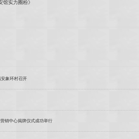
同安馆实力圈粉》
福安象环村召开
暨营销中心揭牌仪式成功举行