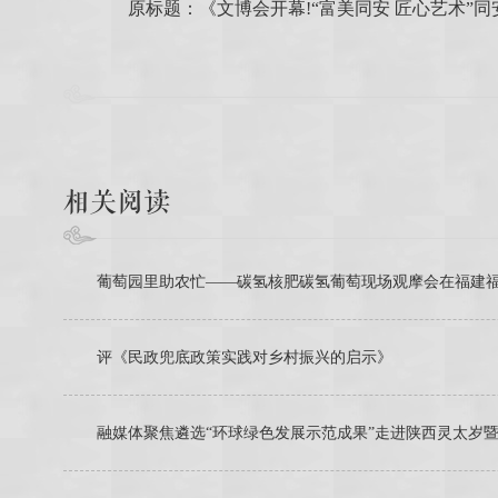
原标题：《文博会开幕!“富美同安 匠心艺术”
相关阅读
葡萄园里助农忙——碳氢核肥碳氢葡萄现场观摩会在福建
评《民政兜底政策实践对乡村振兴的启示》
融媒体聚焦遴选“环球绿色发展示范成果”走进陕西灵太岁